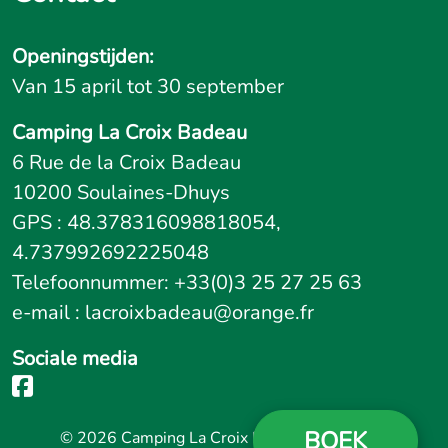
Openingstijden:
Van 15 april tot 30 september
Camping La Croix Badeau
6 Rue de la Croix Badeau
10200 Soulaines-Dhuys
GPS : 48.378316098818054,
4.737992692225048
Telefoonnummer: +33(0)3 25 27 25 63
e-mail : lacroixbadeau@orange.fr
Sociale media
BOEK
© 2026 Camping La Croix Badeau
|
Juridische