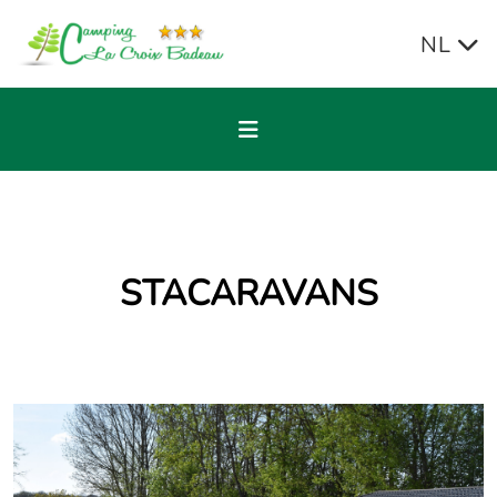
Skip
to
NL
content
STACARAVANS